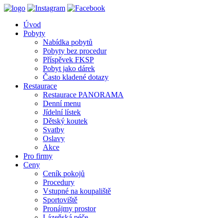
Úvod
Pobyty
Nabídka pobytů
Pobyty bez procedur
Příspěvek FKSP
Pobyt jako dárek
Často kladené dotazy
Restaurace
Restaurace PANORAMA
Denní menu
Jídelní lístek
Dětský koutek
Svatby
Oslavy
Akce
Pro firmy
Ceny
Ceník pokojů
Procedury
Vstupné na koupaliště
Sportoviště
Pronájmy prostor
Lázeňská péče