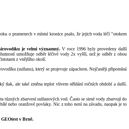
oku o pramenech v místní kronice psalo, že jejich voda léčí "otokem
sirovodíku je velmi významný.
V roce 1996 byly provedeny další
ohutností umožňuje odběr léčivé vody 2x vyšší, než je odběr z obou
stotami z vnějšího okolí.
vodíku (sulfanu), který se projevuje zápachem. Nejčastěji připomíná
tlak, ale také změna teplot vlivem střídání ročních období a další.
a různých zbarvení sulfanových vod. Často se sirné vody zbarvují do
bílé nebo oranžové povlaky. Nic z toho není na závadu, naopak je to
i GEOtest v Brně.