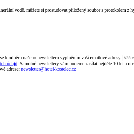
inerální vodě, můžete si prostudovat přiložený soubor s protokolem z 
 se k odběru našeho newsletteru vyplněním vaší emailové adresy.
ích údajů
. Samotné newslettery vám budeme zasílat nejdéle 10 let a obs
ové adrese:
newsletter@hotel-kostelec.cz