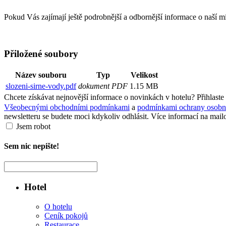
Pokud Vás zajímají ještě podrobnější a odbornější informace o naší m
Přiložené soubory
Název souboru
Typ
Velikost
slozeni-sirne-vody.pdf
dokument PDF
1.15 MB
Chcete získávat nejnovější informace o novinkách v hotelu? Přihlaste
Všeobecnými obchodními podmínkami
a
podmínkami ochrany osobn
newsletteru se budete moci kdykoliv odhlásit. Více informací na mail
Jsem robot
Sem nic nepište!
Hotel
O hotelu
Ceník pokojů
Restaurace