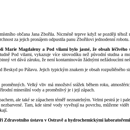
ístního občana Jana Zbořila. Nicméně teprve když se později téhož r
chnost za jejich pronájem odpustila panu Zbořilovi jednodenní robotu.
 Marie Magdaleny a Pod vilami bylo jasné, že obsah léčivého 
 studně Pod vilami, vykazuje více sirovodíku než původní studna a m
ubinný vrt dává záruku, že není kontaminován žádnými nežádoucími neči
 Beskyd po Pálavu. Jejich typickým znakem je obsah rozpuštěného siro
k proměnných. Velký vliv má množství srážek během roku, atmosférický 
írodní minerální vody a proměnlivý je i její zápach.
hem, ale také se zápachem téměř neznatelným. Velmi pestrá je i palet
la nezbarvené. Tam, kde sirné vody vyvěrají na povrchu, můžeme vidět 
kají.
toři Zdravotního ústavu v Ostravě a hydrochemickými laboratořem