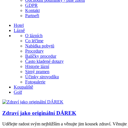
Obchodní podmínky - plné znění
GDPR
Kontakt
Partneři
Hotel
Lázně
O lázních
Co léčíme
Nabídka pobytů
Procedury
Balíčky procedur
Často kladené dotazy
Historie lázní
Sirný pramen
Účinky sirovodíku
Fotogalerie
Koupaliště
Golf
Zdraví jako originální DÁREK
Udělejte radost svým nejbližším a věnujte jim kousek zdraví. Věnujte