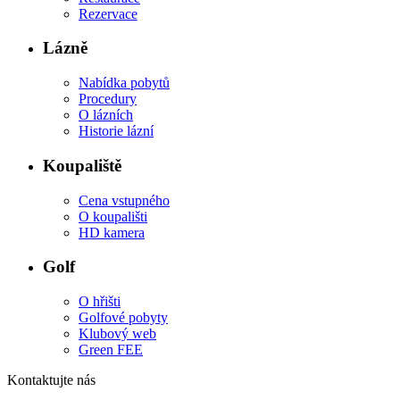
Rezervace
Lázně
Nabídka pobytů
Procedury
O lázních
Historie lázní
Koupaliště
Cena vstupného
O koupališti
HD kamera
Golf
O hřišti
Golfové pobyty
Klubový web
Green FEE
Kontaktujte nás