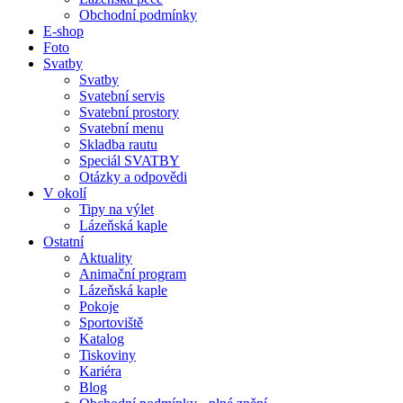
Obchodní podmínky
E-shop
Foto
Svatby
Svatby
Svatební servis
Svatební prostory
Svatební menu
Skladba rautu
Speciál SVATBY
Otázky a odpovědi
V okolí
Tipy na výlet
Lázeňská kaple
Ostatní
Aktuality
Animační program
Lázeňská kaple
Pokoje
Sportoviště
Katalog
Tiskoviny
Kariéra
Blog