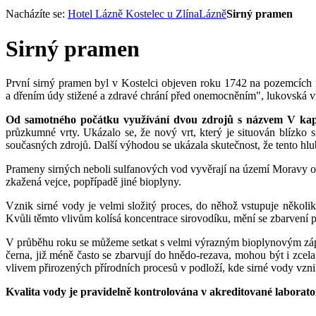
Nacházíte se:
Hotel Lázně Kostelec u Zlína
Lázně
Sirný pramen
Sirný pramen
První sirný pramen byl v Kostelci objeven roku 1742 na pozemcích m
a dřením údy stižené a zdravé chrání před onemocněním", lukovská vr
Od samotného počátku využívání dvou zdrojů s názvem V kapli
průzkumné vrty. Ukázalo se, že nový vrt, který je situován blízko
současných zdrojů. Další výhodou se ukázala skutečnost, že tento hl
Prameny sirných neboli sulfanových vod vyvěrají na území Moravy od
zkažená vejce, popřípadě jiné bioplyny.
Vznik sirné vody je velmi složitý proces, do něhož vstupuje několi
Kvůli těmto vlivům kolísá koncentrace sirovodíku, mění se zbarvení př
V průběhu roku se můžeme setkat s velmi výrazným bioplynovým zápac
černa, již méně často se zbarvují do hnědo-rezava, mohou být i zce
vlivem přirozených přírodních procesů v podloží, kde sirné vody vzni
Kvalita vody je pravidelně kontrolována v akreditované labora