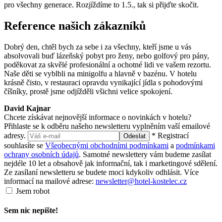
pro všechny generace. Rozjíždíme to 1.5., tak si přijďte skočit.
Reference
našich zákazníků
Dobrý den, chtěl bych za sebe i za všechny, kteří jsme u vás
absolvovali buď lázeňský pobyt pro ženy, nebo golfový pro pány,
poděkovat za skvělé profesionální a ochotné lidi ve vašem rezortu.
Naše děti se vyblbli na minigolfu a hlavně v bazénu. V hotelu
krásně čisto, v restauraci opravdu vynikající jídla s pohodovými
číšníky, prostě jsme odjížděli všichni velice spokojení.
David Kajnar
Chcete získávat nejnovější informace o novinkách v hotelu?
Přihlaste se k odběru našeho newsletteru vyplněním vaší emailové
adresy.
* Registrací
Odeslat
souhlasíte se
Všeobecnými obchodními podmínkami
a
podmínkami
ochrany osobních údajů
. Samotné newslettery vám budeme zasílat
nejdéle 10 let a obsahově jak informační, tak i marketingové sdělení.
Ze zasílaní newsletteru se budete moci kdykoliv odhlásit. Více
informací na mailové adrese:
newsletter@hotel-kostelec.cz
Jsem robot
Sem nic nepište!