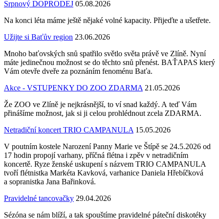
Srpnový DOPRODEJ
05.08.2026
Na konci léta máme ještě nějaké volné kapacity. Přijeďte a ušetřete.
Užijte si Baťův region
23.06.2026
Mnoho baťovských snů spatřilo světlo světa právě ve Zlíně. Nyní
máte jedinečnou možnost se do těchto snů přenést. BAŤAPAS který
Vám otevře dveře za poznáním fenoménu Baťa.
Akce - VSTUPENKY DO ZOO ZDARMA
21.05.2026
Že ZOO ve Zlíně je nejkrásnější, to ví snad každý. A teď Vám
přinášíme možnost, jak si ji celou prohlédnout zcela ZDARMA.
Netradiční koncert TRIO CAMPANULA
15.05.2026
V poutním kostele Narození Panny Marie ve Štípě se 24.5.2026 od
17 hodin propojí varhany, příčná flétna i zpěv v netradičním
koncertě. Ryze ženské uskupení s názvem TRIO CAMPANULA
tvoří flétnistka Markéta Kavková, varhanice Daniela Hřebíčková
a sopranistka Jana Bařinková.
Pravidelné tancovačky
29.04.2026
Sézóna se nám blíží, a tak spouštíme pravidelné páteční diskotéky