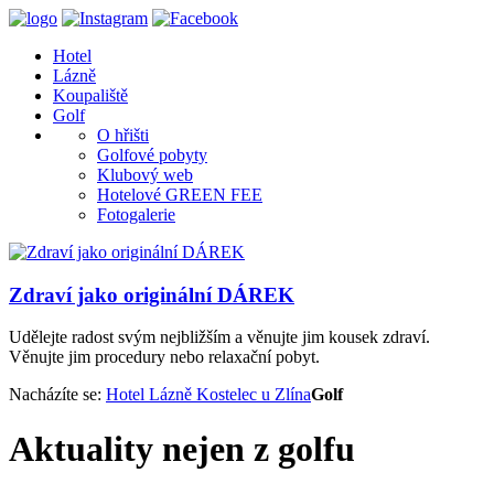
Hotel
Lázně
Koupaliště
Golf
O hřišti
Golfové pobyty
Klubový web
Hotelové GREEN FEE
Fotogalerie
Zdraví jako originální DÁREK
Udělejte radost svým nejbližším a věnujte jim kousek zdraví.
Věnujte jim procedury nebo relaxační pobyt.
Nacházíte se:
Hotel Lázně Kostelec u Zlína
Golf
Aktuality
nejen z golfu