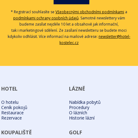
* Registrací souhlasíte se
Všeobecnými obchodními podmínkami
a
podmínkami ochrany osobních údajů
. Samotné newslettery vám
budeme zasílat nejdéle 10 let a obsahově jak informační,
tak i marketingové sdělení. Ze zasílaní newsletteru se budete moci
kdykoliv odhlásit. Více informací na mailové adrese:
newsletter@hotel-
kostelec.cz
HOTEL
LÁZNĚ
O hotelu
Nabídka pobytů
Ceník pokojů
Procedury
Restaurace
O lázních
Rezervace
Historie lázní
KOUPALIŠTĚ
GOLF