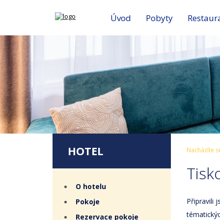
Úvod
Pobyty
Restaur
HOTEL
Nacházíte s
Tisk
O hotelu
Připravili
Pokoje
tématickýc
Rezervace pokoje