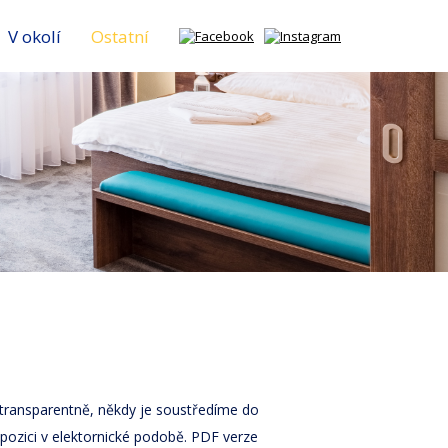
V okolí
Ostatní
t transparentně, někdy je soustředíme do
spozici v elektornické podobě. PDF verze