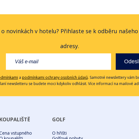
 o novinkách v hotelu? Přihlaste se k odběru našeh
adresy.
Odesl
odmínkami
a
podmínkami ochrany osobních údajů
. Samotné newslettery vám bu
ílaní newsletteru se budete moci kdykoliv odhlásit. Více informací na mailové a
KOUPALIŠTĚ
GOLF
Cena vstupného
O hřišti
O koupališti
Golfové pobyty