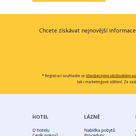
Chcete získávat nejnovější informace
* Registrací souhlasíte se
Všeobecnými obchodními p
tak i marketingové sdělení. Ze zas
HOTEL
LÁZNĚ
O hotelu
Nabídka pobytů
Ceník pokojů
Procedury