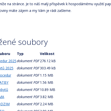
níže na stránce. Je to náš malý příspěvek k hospodárnému využití papír
skoviny máte zájem a my Vám je rádi zašleme.
ožené soubory
uboru
Typ
Velikost
cedur 2025
dokument PDF
276.12 kB
ytů 2025
dokument PDF
303.49 kB
rocedur
dokument PDF
1.15 MB
VATBY
dokument PDF
1.56 MB
obytů
dokument PDF
10.89 MB
IMA
dokument PDF
3.82 MB
PODZIM
dokument PDF
2.24 MB