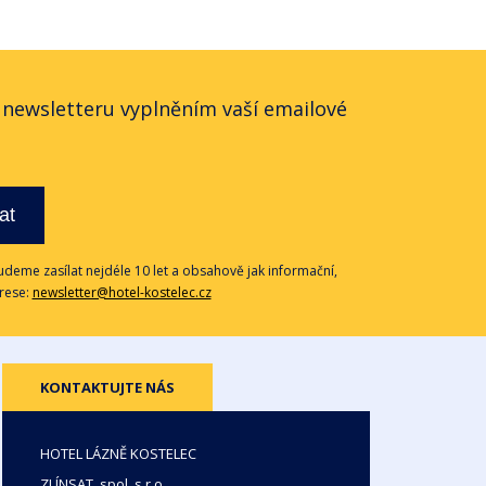
o newsletteru vyplněním vaší emailové
at
deme zasílat nejdéle 10 let a obsahově jak informační,
drese:
newsletter@hotel-kostelec.cz
KONTAKTUJTE NÁS
HOTEL LÁZNĚ KOSTELEC
ZLÍNSAT, spol. s r.o.