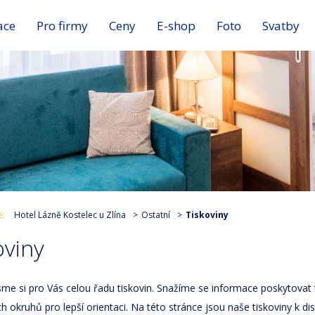
ace
Pro firmy
Ceny
E-shop
Foto
Svatby
e:
Hotel Lázně Kostelec u Zlína
Ostatní
Tiskoviny
oviny
 jsme si pro Vás celou řadu tiskovin. Snažíme se informace poskytova
h okruhů pro lepší orientaci. Na této stránce jsou naše tiskoviny k di