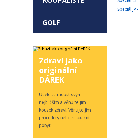
KOUPALIŠTĚ
Speciál L
Speciál J
GOLF
Zdraví jako
originální
DÁREK
Udělejte radost svým
nejbližším a věnujte jim
kousek zdraví. Věnujte jim
procedury nebo relaxační
pobyt.