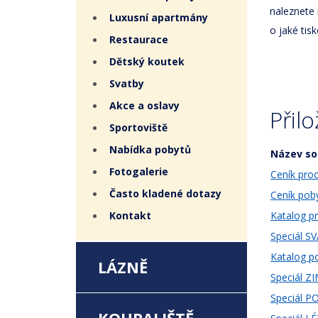
naleznete 
Luxusní apartmány
o jaké ti
Restaurace
Dětský koutek
Svatby
Akce a oslavy
Přil
Sportoviště
Nabídka pobytů
Název so
Fotogalerie
Ceník pro
Často kladené dotazy
Ceník pob
Kontakt
Katalog p
Speciál S
Katalog p
LÁZNĚ
Speciál Z
Speciál 