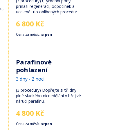
(3 procedury) Čtyřdenní pobyt
přináší regeneraci, odpočinek a
u,
ucelené trio oblíbených procedur.
6 800 Kč
Cena za měsíc:
srpen
Parafínové
pohlazení
3 dny - 2 noci
(3 procedury) Dopřejte si tři dny
plné sladkého nicnedělání v hřejivé
náruči parafínu.
4 800 Kč
Cena za měsíc:
srpen