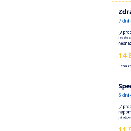
Zdr
7 dní 
(8 pro
mohou
nesná
14 
Cena z
Spe
6 dní 
(7 pro
napom
přetíž
11 