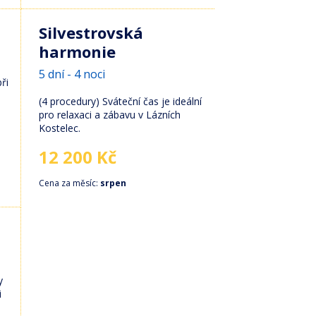
Silvestrovská
harmonie
5 dní - 4 noci
ři
(4 procedury) Sváteční čas je ideální
pro relaxaci a zábavu v Lázních
Kostelec.
12 200 Kč
Cena za měsíc:
srpen
y
i