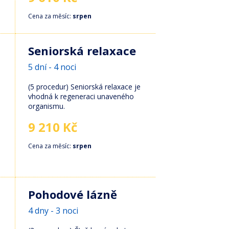
Cena za měsíc:
srpen
Seniorská relaxace
5 dní - 4 noci
(5 procedur) Seniorská relaxace je
vhodná k regeneraci unaveného
organismu.
9 210 Kč
Cena za měsíc:
srpen
Pohodové lázně
4 dny - 3 noci