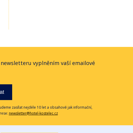
o newsletteru vyplněním vaší emailové
at
deme zasílat nejdéle 10 let a obsahově jak informační,
drese:
newsletter@hotel-kostelec.cz