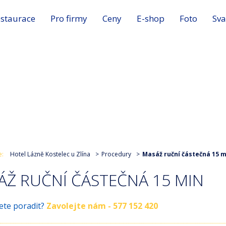
staurace
Pro firmy
Ceny
E-shop
Foto
Sva
e:
Hotel Lázně Kostelec u Zlína
Procedury
Masáž ruční částečná 15 m
ÁŽ RUČNÍ ČÁSTEČNÁ 15 MIN
ete poradit?
Zavolejte nám - 577 152 420