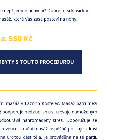
 se nepříjemně unavení? Dopřejte si klasickou
masáž, která Vás zase postaví na nohy.
a: 550 Kč
OBYTY S TOUTO PROCEDUROU
ční masáž v Lázních Kostelec. Masáž patří mezi
činně podporuje metabolismus, ulevuje namoženým
 odbourává nahromaděný stres. Doporučuje se
evence – ruční masáž úspěšně posiluje zdraví
a určitou část těla, je prováděna na té partii,