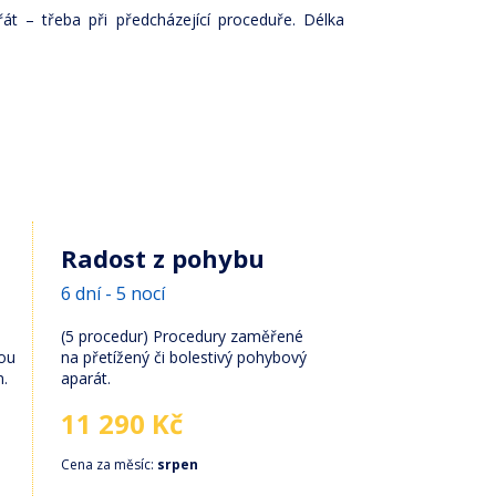
řát – třeba při předcházející proceduře. Délka
Radost z pohybu
6 dní - 5 nocí
(5 procedur) Procedury zaměřené
vou
na přetížený či bolestivý pohybový
n.
aparát.
11 290 Kč
Cena za měsíc:
srpen