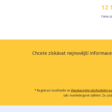
12 
Cena z
Chcete získávat nejnovější informace
* Registrací souhlasíte se
Všeobecnými obchodními p
tak i marketingové sdělení. Ze zas