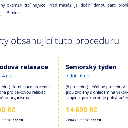
aný okamžik trpí nejvíce. Před masáží je ideální danou partii proh
je 15 minut.
ty obsahující tuto proceduru
odová relaxace
Seniorský týden
- 4 noci
7 dní - 6 nocí
cedur) Kombinace procedur
(8 procedur) Léčebné procedury
dná pro celkovou relaxaci
jsou zvoleny s ohledem na věko
ného organismu.
skupinu, pro kterou je pobyt urče
00 Kč
14 690 Kč
a měsíc:
srpen
Cena za měsíc:
srpen