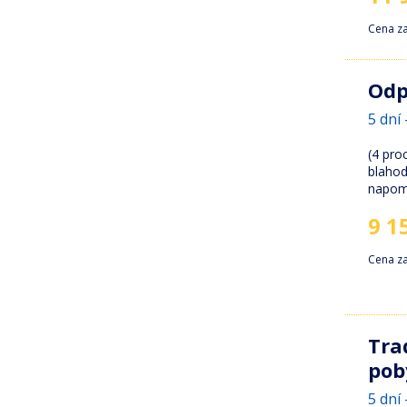
Cena z
Odp
5 dní 
(4 pro
blahod
napomo
9 1
Cena z
Tra
pob
5 dní 