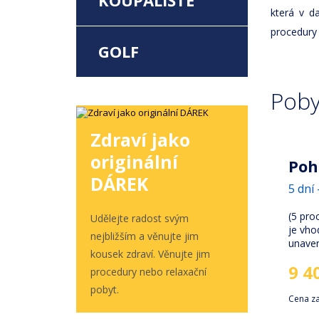
KOUPALIŠTĚ
která v d
procedury 
GOLF
Poby
Zdraví jako
originální
Poh
DÁREK
5 dní 
(5 pro
Udělejte radost svým
je vho
nejbližším a věnujte jim
unave
kousek zdraví. Věnujte jim
9 4
procedury nebo relaxační
pobyt.
Cena z