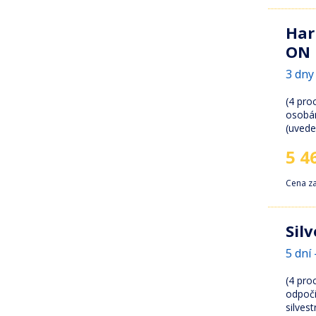
Har
ON
3 dny 
(4 pro
osobá
(uvede
5 4
Cena z
Sil
5 dní 
(4 pro
odpoči
silves