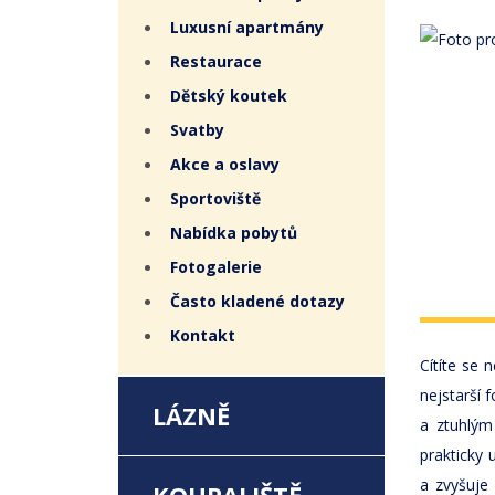
Luxusní apartmány
Restaurace
Dětský koutek
Svatby
Akce a oslavy
Sportoviště
Nabídka pobytů
Fotogalerie
Často kladené dotazy
Kontakt
Cítíte se
nejstarší 
LÁZNĚ
a ztuhlým
prakticky
a zvyšuje 