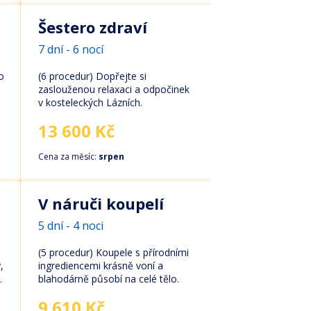
Šestero zdraví
7 dní - 6 nocí
o
(6 procedur) Dopřejte si
zaslouženou relaxaci a odpočinek
v kosteleckých Lázních.
13 600 Kč
Cena za měsíc:
srpen
V náruči koupelí
5 dní - 4 noci
(5 procedur) Koupele s přírodními
,
ingrediencemi krásně voní a
.
blahodárně působí na celé tělo.
9 610 Kč