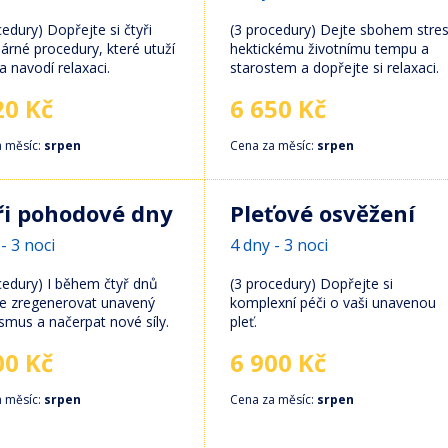
cedury) Dopřejte si čtyři
(3 procedury) Dejte sbohem stres
árné procedury, které utuží
hektickému životnímu tempu a
a navodí relaxaci.
starostem a dopřejte si relaxaci.
20 Kč
6 650 Kč
a měsíc:
srpen
Cena za měsíc:
srpen
ři pohodové dny
Pleťové osvěžení
- 3 noci
4 dny - 3 noci
cedury) I během čtyř dnů
(3 procedury) Dopřejte si
e zregenerovat unavený
komplexní péči o vaši unavenou
smus a načerpat nové síly.
pleť.
00 Kč
6 900 Kč
a měsíc:
srpen
Cena za měsíc:
srpen