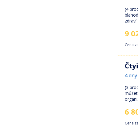
(4 pro
blahod
zdraví 
9 0
Cena z
Čty
4 dny 
(3 pro
můžet
organi
6 8
Cena z