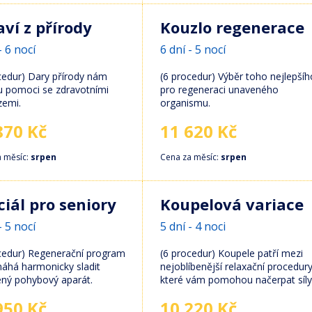
aví z přírody
Kouzlo regenerace
- 6 nocí
6 dní - 5 nocí
cedur) Dary přírody nám
(6 procedur) Výběr toho nejlepšíh
 pomoci se zdravotními
pro regeneraci unaveného
zemi.
organismu.
870 Kč
11 620 Kč
a měsíc:
srpen
Cena za měsíc:
srpen
ciál pro seniory
Koupelová variace
- 5 nocí
5 dní - 4 noci
cedur) Regenerační program
(6 procedur) Koupele patří mezi
áhá harmonicky sladit
nejoblíbenější relaxační procedury
ený pohybový aparát.
které vám pomohou načerpat síly
950 Kč
10 220 Kč