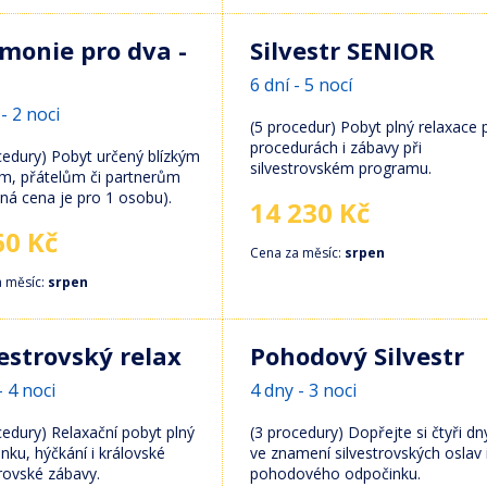
monie pro dva -
Silvestr SENIOR
6 dní - 5 nocí
- 2 noci
(5 procedur) Pobyt plný relaxace p
procedurách i zábavy při
cedury) Pobyt určený blízkým
silvestrovském programu.
m, přátelům či partnerům
ná cena je pro 1 osobu).
14 230 Kč
60 Kč
Cena za měsíc:
srpen
a měsíc:
srpen
vestrovský relax
Pohodový Silvestr
- 4 noci
4 dny - 3 noci
cedury) Relaxační pobyt plný
(3 procedury) Dopřejte si čtyři dn
nku, hýčkání i královské
ve znamení silvestrovských oslav 
trovské zábavy.
pohodového odpočinku.