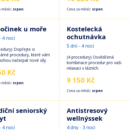
a měsíc:
srpen
Cena za měsíc:
srpen
očinek u moře
Kostelecká
ochutnávka
- 4 noci
5 dní - 4 noci
cedury) Dopřejte si
árné procedury, které vám
(4 procedury) Osvědčená
hou načerpat nové síly.
kombinace procedur pro vaši
relaxaci v lázních.
50 Kč
9 150 Kč
a měsíc:
srpen
Cena za měsíc:
srpen
diční seniorský
Antistresový
yt
wellnýssek
- 4 noci
4 dny - 3 noci