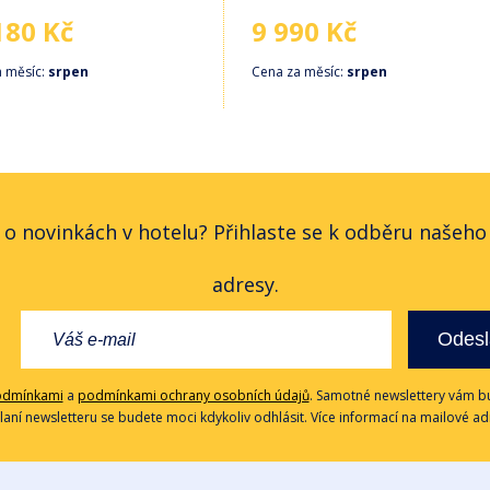
180 Kč
9 990 Kč
a měsíc:
srpen
Cena za měsíc:
srpen
 o novinkách v hotelu? Přihlaste se k odběru našeh
adresy.
Odesl
odmínkami
a
podmínkami ochrany osobních údajů
. Samotné newslettery vám bu
ílaní newsletteru se budete moci kdykoliv odhlásit. Více informací na mailové a