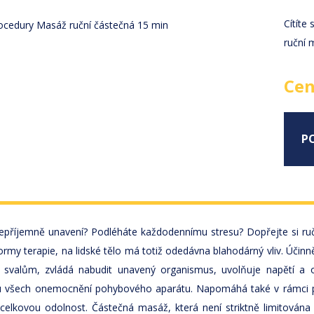
Cítíte
ruční 
Cen
P
 nepříjemně unavení? Podléháte každodennímu stresu? Dopřejte si ru
formy terapie, na lidské tělo má totiž odedávna blahodárný vliv. Ú
 svalům, zvládá nabudit unavený organismus, uvolňuje napětí a
 u všech onemocnění pohybového aparátu. Napomáhá také v rámci pr
celkovou odolnost. Částečná masáž, která není striktně limitována n