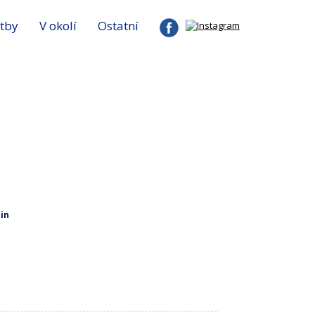
tby
V okolí
Ostatní
in