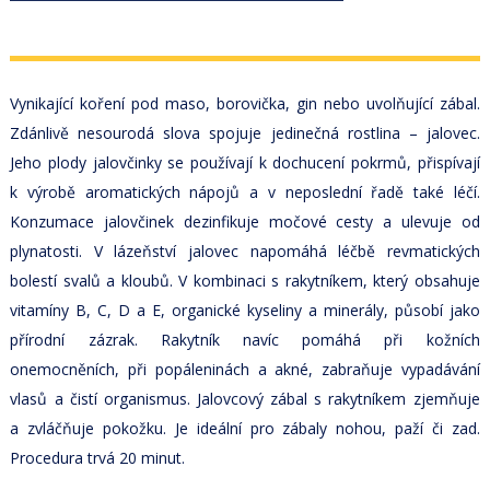
Vynikající koření pod maso, borovička, gin nebo uvolňující zábal.
Zdánlivě nesourodá slova spojuje jedinečná rostlina – jalovec.
Jeho plody jalovčinky se používají k dochucení pokrmů, přispívají
k výrobě aromatických nápojů a v neposlední řadě také léčí.
Konzumace jalovčinek dezinfikuje močové cesty a ulevuje od
plynatosti. V lázeňství jalovec napomáhá léčbě revmatických
bolestí svalů a kloubů. V kombinaci s rakytníkem, který obsahuje
vitamíny B, C, D a E, organické kyseliny a minerály, působí jako
přírodní zázrak. Rakytník navíc pomáhá při kožních
onemocněních, při popáleninách a akné, zabraňuje vypadávání
vlasů a čistí organismus. Jalovcový zábal s rakytníkem zjemňuje
a zvláčňuje pokožku. Je ideální pro zábaly nohou, paží či zad.
Procedura trvá 20 minut.