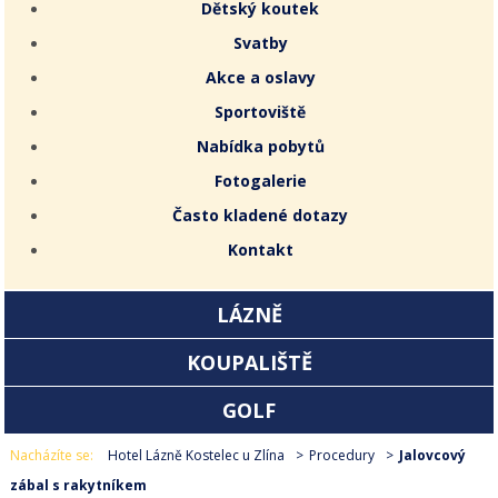
Dětský koutek
Svatby
Akce a oslavy
Sportoviště
Nabídka pobytů
Fotogalerie
Často kladené dotazy
Kontakt
LÁZNĚ
KOUPALIŠTĚ
GOLF
Nacházíte se:
Hotel Lázně Kostelec u Zlína
Procedury
Jalovcový
zábal s rakytníkem