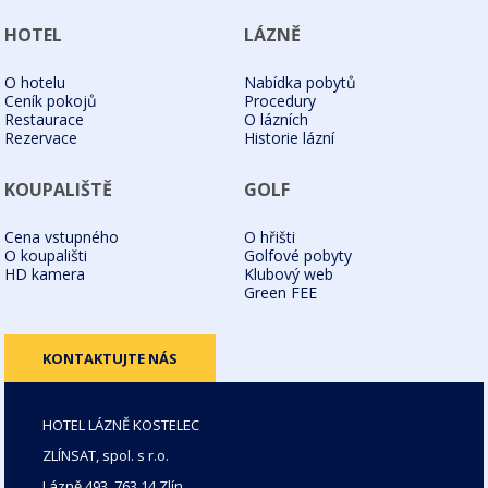
HOTEL
LÁZNĚ
O hotelu
Nabídka pobytů
Ceník pokojů
Procedury
Restaurace
O lázních
Rezervace
Historie lázní
KOUPALIŠTĚ
GOLF
Cena vstupného
O hřišti
O koupališti
Golfové pobyty
HD kamera
Klubový web
Green FEE
KONTAKTUJTE NÁS
HOTEL LÁZNĚ KOSTELEC
ZLÍNSAT, spol. s r.o.
Lázně 493, 763 14 Zlín