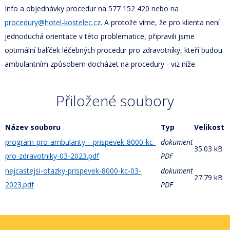
Info a objednávky procedur na 577 152 420 nebo na
procedury@hotel-kostelec.cz
. A protože víme, že pro klienta není
jednoduchá orientace v této problematice, připravili jsme
optimální balíček léčebných procedur pro zdravotníky, kteří budou
ambulantním způsobem docházet na procedury - viz níže.
Přiložené soubory
Název souboru
Typ
Velikost
program-pro-ambulanty---prispevek-8000-kc-
dokument
35.03 kB
pro-zdravotniky-03-2023.pdf
PDF
nejcastejsi-otazky-prispevek-8000-kc-03-
dokument
27.79 kB
2023.pdf
PDF