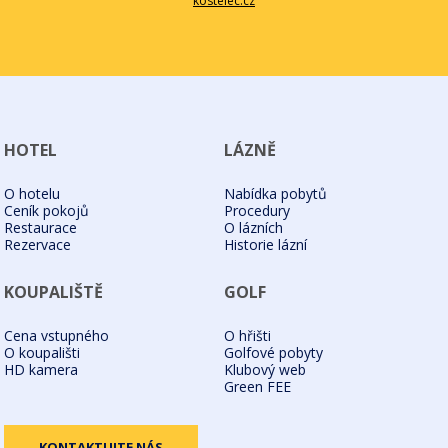
kostelec.cz
HOTEL
LÁZNĚ
O hotelu
Nabídka pobytů
Ceník pokojů
Procedury
Restaurace
O lázních
Rezervace
Historie lázní
KOUPALIŠTĚ
GOLF
Cena vstupného
O hřišti
O koupališti
Golfové pobyty
HD kamera
Klubový web
Green FEE
KONTAKTUJTE NÁS