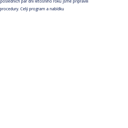
osledních pár dní letošního roku jsme připravili
 procedury. Celý program a nabídku