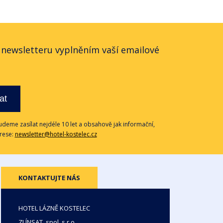
o newsletteru vyplněním vaší emailové
at
deme zasílat nejdéle 10 let a obsahově jak informační,
drese:
newsletter@hotel-kostelec.cz
KONTAKTUJTE NÁS
HOTEL LÁZNĚ KOSTELEC
ZLÍNSAT, spol. s r.o.