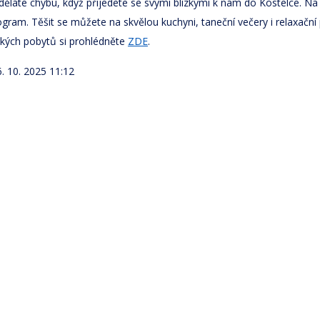
děláte chybu, když přijedete se svými blízkými k nám do Kostelce. Na p
gram. Těšit se můžete na skvělou kuchyni, taneční večery i relaxační
ských pobytů si prohlédněte
ZDE
.
. 10. 2025 11:12