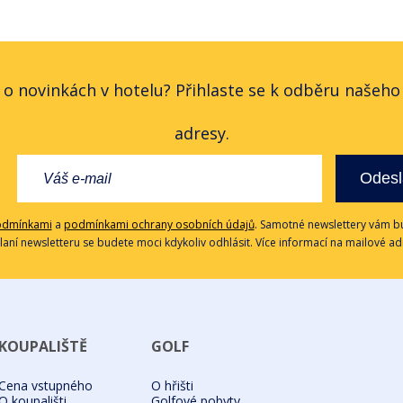
 o novinkách v hotelu? Přihlaste se k odběru našeh
adresy.
Odesl
odmínkami
a
podmínkami ochrany osobních údajů
. Samotné newslettery vám bu
ílaní newsletteru se budete moci kdykoliv odhlásit. Více informací na mailové a
KOUPALIŠTĚ
GOLF
Cena vstupného
O hřišti
O koupališti
Golfové pobyty