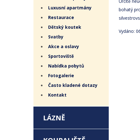
Určitě neu
Luxusní apartmány
bohatý pro
Restaurace
silvestrov
Dětský koutek
Vydáno: 06
Svatby
Akce a oslavy
Sportoviště
Nabídka pobytů
Fotogalerie
Často kladené dotazy
Kontakt
LÁZNĚ