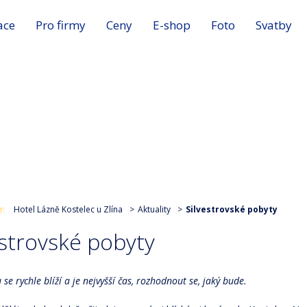
ace
Pro firmy
Ceny
E-shop
Foto
Svatby
e:
Hotel Lázně Kostelec u Zlína
Aktuality
Silvestrovské pobyty
estrovské pobyty
se rychle blíží a je nejvyšší čas, rozhodnout se, jaký bude.