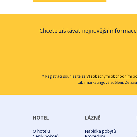
Chcete získávat nejnovější informace
* Registrací souhlasíte se
Všeobecnými obchodními p
tak i marketingové sdělení. Ze zas
HOTEL
LÁZNĚ
O hotelu
Nabídka pobytů
Ceník pokojů
Procedury