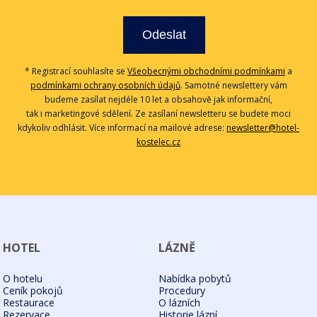
Odeslat
* Registrací souhlasíte se
Všeobecnými obchodními podmínkami
a
podmínkami ochrany osobních údajů
. Samotné newslettery vám
budeme zasílat nejdéle 10 let a obsahově jak informační,
tak i marketingové sdělení. Ze zasílaní newsletteru se budete moci
kdykoliv odhlásit. Více informací na mailové adrese:
newsletter@hotel-
kostelec.cz
HOTEL
LÁZNĚ
O hotelu
Nabídka pobytů
Ceník pokojů
Procedury
Restaurace
O lázních
Rezervace
Historie lázní