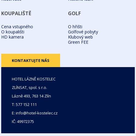
KOUPALIŠTĚ
GOLF
Cena vstupného
O hřišti
O koupališti
Golfové pobyty
HD kamera
Klubový web
Green FEE
KONTAKTUJTE NÁS
HOTEL LÁZNĚ KOSTELEC
ZLÍNSAT, spol. s r.o.
Lázně 493, 763 14 Zlín
T: 577 152 111
E: info@hotel-kostelec.cz
IČ: 49972375