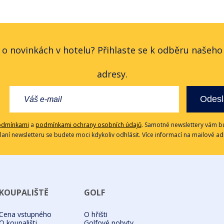
 o novinkách v hotelu? Přihlaste se k odběru našeh
adresy.
Odesl
odmínkami
a
podmínkami ochrany osobních údajů
. Samotné newslettery vám bu
ílaní newsletteru se budete moci kdykoliv odhlásit. Více informací na mailové a
KOUPALIŠTĚ
GOLF
Cena vstupného
O hřišti
O koupališti
Golfové pobyty