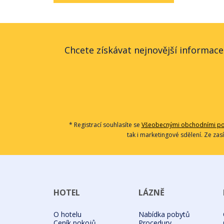
Chcete získávat nejnovější informace
* Registrací souhlasíte se
Všeobecnými obchodními p
tak i marketingové sdělení. Ze zas
HOTEL
LÁZNĚ
O hotelu
Nabídka pobytů
Ceník pokojů
Procedury