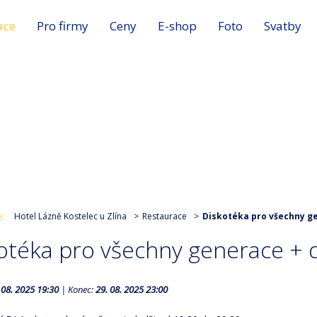
ace
Pro firmy
Ceny
E-shop
Foto
Svatby
e:
Hotel Lázně Kostelec u Zlína
Restaurace
Diskotéka pro všechny g
otéka pro všechny generace + 
 08. 2025 19:30
|
Konec:
29. 08. 2025 23:00