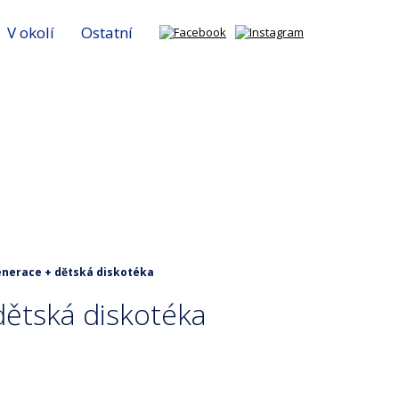
V okolí
Ostatní
enerace + dětská diskotéka
dětská diskotéka