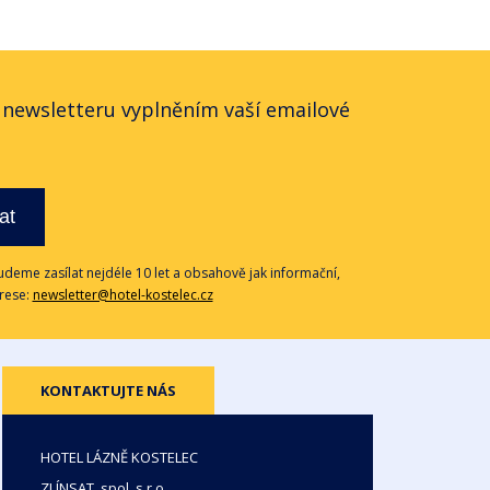
o newsletteru vyplněním vaší emailové
at
deme zasílat nejdéle 10 let a obsahově jak informační,
drese:
newsletter@hotel-kostelec.cz
KONTAKTUJTE NÁS
HOTEL LÁZNĚ KOSTELEC
ZLÍNSAT, spol. s r.o.