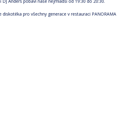
 DJ Anders pobaví naše nejmladši od 19:30 do 20:30.
e diskotéka pro všechny generace v restauraci PANORAMA