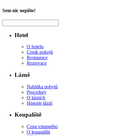
Sem nic nepište!
Hotel
O hotelu
Ceník pokojů
Restaurace
Rezervace
Lázně
Nabídka pobytů
Procedury
O lázních
Historie lázní
Koupaliště
Cena vstupného
O koupališti