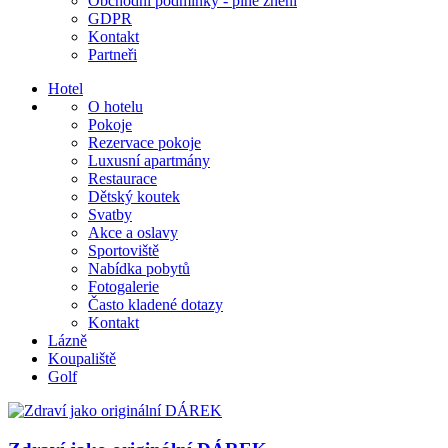
Obchodní podmínky - plné znění
GDPR
Kontakt
Partneři
Hotel
O hotelu
Pokoje
Rezervace pokoje
Luxusní apartmány
Restaurace
Dětský koutek
Svatby
Akce a oslavy
Sportoviště
Nabídka pobytů
Fotogalerie
Často kladené dotazy
Kontakt
Lázně
Koupaliště
Golf