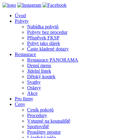
Úvod
Pobyty
Nabídka pobytů
Pobyty bez procedur
Příspěvek FKSP
Pobyt jako dárek
Často kladené dotazy
Restaurace
Restaurace PANORAMA
Denní menu
Jídelní lístek
Dětský koutek
Svatby
Oslavy
Akce
Pro firmy
Ceny
Ceník pokojů
Procedury
Vstupné na koupaliště
Sportoviště
Pronájmy prostor
Lázeňská péče