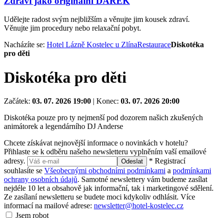
Zdraví jako originální DÁREK
Udělejte radost svým nejbližším a věnujte jim kousek zdraví.
Věnujte jim procedury nebo relaxační pobyt.
Nacházíte se:
Hotel Lázně Kostelec u Zlína
Restaurace
Diskotéka
pro děti
Diskotéka pro děti
Začátek:
03. 07. 2026 19:00
|
Konec:
03. 07. 2026 20:00
Diskotéka pouze pro ty nejmenší pod dozorem našich zkušených
animátorek a legendárního DJ Anderse
Chcete získávat nejnovější informace o novinkách v hotelu?
Přihlaste se k odběru našeho newsletteru vyplněním vaší emailové
adresy.
* Registrací
Odeslat
souhlasíte se
Všeobecnými obchodními podmínkami
a
podmínkami
ochrany osobních údajů
. Samotné newslettery vám budeme zasílat
nejdéle 10 let a obsahově jak informační, tak i marketingové sdělení.
Ze zasílaní newsletteru se budete moci kdykoliv odhlásit. Více
informací na mailové adrese:
newsletter@hotel-kostelec.cz
Jsem robot