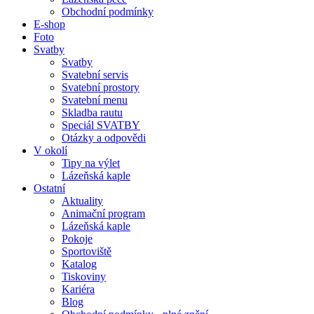
Obchodní podmínky
E-shop
Foto
Svatby
Svatby
Svatební servis
Svatební prostory
Svatební menu
Skladba rautu
Speciál SVATBY
Otázky a odpovědi
V okolí
Tipy na výlet
Lázeňská kaple
Ostatní
Aktuality
Animační program
Lázeňská kaple
Pokoje
Sportoviště
Katalog
Tiskoviny
Kariéra
Blog